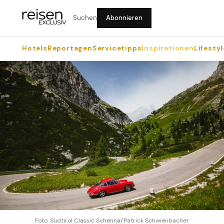
Suchen
Abonnieren
Hotels
Reportagen
Servicetipps
Inspirationen
Lifestyl
Foto: Südtirol Classic Schenna/Patrick Schwienbacher