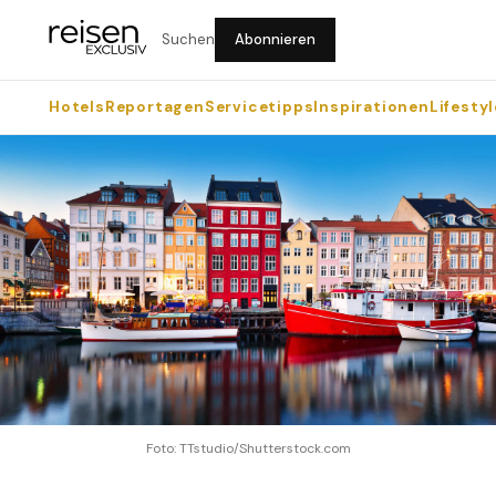
Suchen
Abonnieren
Hotels
Reportagen
Servicetipps
Inspirationen
Lifestyl
Foto: TTstudio/Shutterstock.com