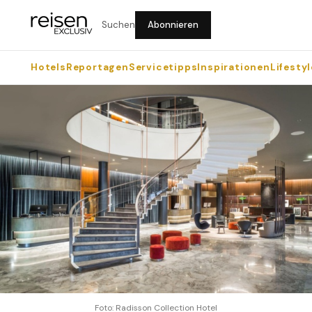
Suchen
Abonnieren
Hotels
Reportagen
Servicetipps
Inspirationen
Lifestyl
Foto: Radisson Collection Hotel