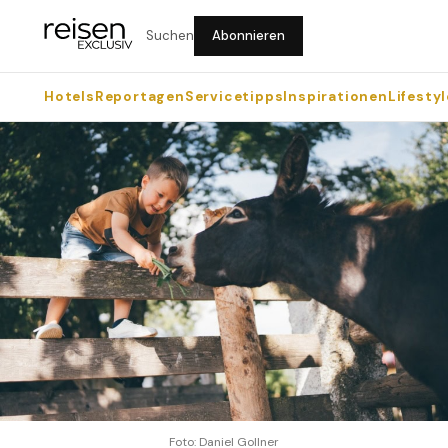
Suchen
Abonnieren
Hotels
Reportagen
Servicetipps
Inspirationen
Lifestyl
Foto: Daniel Gollner