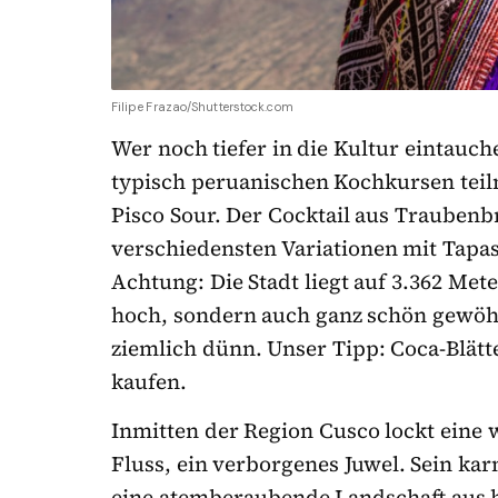
Filipe Frazao/Shutterstock.com
Wer noch tiefer in die Kultur eintauc
typisch peruanischen Kochkursen tei
Pisco Sour. Der Cocktail aus Trauben
verschiedensten Variationen mit Tapa
Achtung: Die Stadt liegt auf 3.362 Met
hoch, sondern auch ganz schön gewöhn
ziemlich dünn. Unser Tipp: Coca-Blätte
kaufen.
Inmitten der Region Cusco lockt eine 
Fluss, ein verborgenes Juwel. Sein ka
eine atemberaubende Landschaft aus 