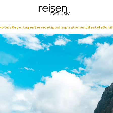
Hotels
Reportagen
Servicetipps
Inspirationen
Lifestyle
Schif