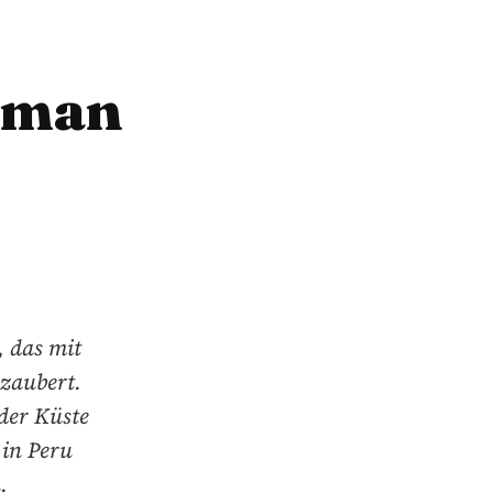
s man
, das mit
rzaubert.
der Küste
 in Peru
.