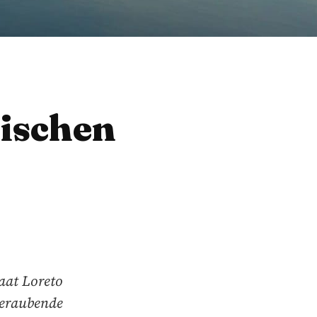
nischen
aat Loreto
beraubende