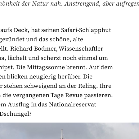
hönheit der Natur nah. Anstrengend, aber aufrege
al aufs Deck, hat seinen Safari-Schlapphut
ngezündet und das schöne, alte
llt. Richard Bodmer, Wissenschaftler
ua, lächelt und scherzt noch einmal um
nipst. Die Mittagssonne brennt. Auf dem
sen blicken neugierig herüber. Die
r stehen schweigend an der Reling. Ihre
n die vergangenen Tage Revue passieren.
m Ausflug in das Nationalreservat
 Dschungel?