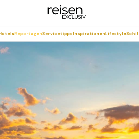
Hotels
Reportagen
Servicetipps
Inspirationen
Lifestyle
Schif