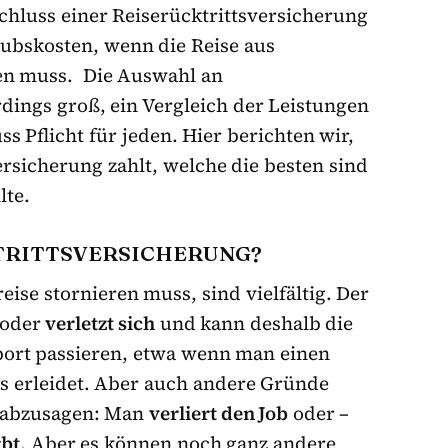
chluss einer Reiserücktrittsversicherung
aubskosten, wenn die Reise aus
en muss. Die Auswahl an
rdings groß, ein Vergleich der Leistungen
s Pflicht für jeden. Hier berichten wir,
ersicherung zahlt, welche die besten sind
lte.
TRITTSVERSICHERUNG?
se stornieren muss, sind vielfältig. Der
oder
verletzt sich
und kann deshalb die
Sport passieren, etwa wenn man einen
s erleidet. Aber auch andere Gründe
e abzusagen: Man
verliert den Job
oder –
rbt
. Aber es können noch ganz andere