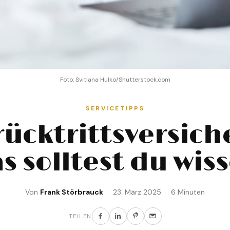
Foto: Svitlana Hulko/Shutterstock.com
SERVICETIPPS
rücktrittsversich
s solltest du wis
Von
Frank Störbrauck
· 23. März 2025 · 6 Minuten
TEILEN