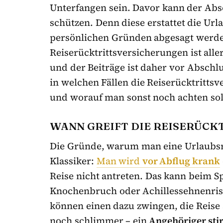
Unterfangen sein. Davor kann der Abs
schützen. Denn diese erstattet die Url
persönlichen Gründen abgesagt werd
Reiserücktrittsversicherungen ist alle
und der Beiträge ist daher vor Abschlus
in welchen Fällen die Reiserücktrittsv
und worauf man sonst noch achten sol
WANN GREIFT DIE REISERÜCK
Die Gründe, warum man eine Urlaubsrei
Klassiker:
Man wird
vor Abflug krank
Reise nicht antreten. Das kann beim 
Knochenbruch oder Achillessehnenris
können einen dazu zwingen, die Reis
noch schlimmer – ein
Angehöriger sti