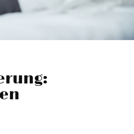
erung:
sen