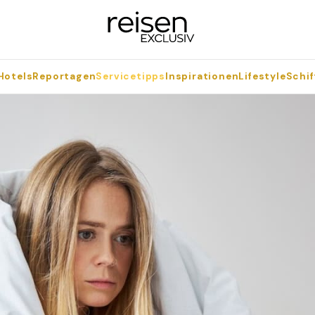
Hotels
Reportagen
Servicetipps
Inspirationen
Lifestyle
Schif