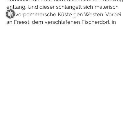
entlang. Und dieser schlängelt sich malerisch
die vorpommersche Küste gen Westen. Vorbei
an Freest, dem verschlafenen Fischerdorf, in
dem einst Caspar David Friedrich mit seiner
Frau Caroline Bommer auf der gemeinsamen
Hochzeitsreise 1818 einkehrte. Im Kurort
Lubmin machen Frauke und Wolf nun gut 200
Jahre später Halt.