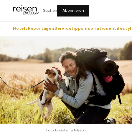
Suchen
Abonnieren
Hotels
Reportagen
Servicetipps
Inspirationen
Lifestyl
Foto: Lindsten & Nilsson