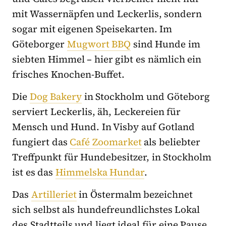
mit Wassernäpfen und Leckerlis, sondern
sogar mit eigenen Speisekarten. Im
Göteborger
Mugwort BBQ
sind Hunde im
siebten Himmel – hier gibt es nämlich ein
frisches Knochen-Buffet.
Die
Dog Bakery
in Stockholm und Göteborg
serviert Leckerlis, äh, Leckereien für
Mensch und Hund. In Visby auf Gotland
fungiert das
Café Zoomarket
als beliebter
Treffpunkt für Hundebesitzer, in Stockholm
ist es das
Himmelska Hundar
.
Das
Artilleriet
in Östermalm bezeichnet
sich selbst als hundefreundlichstes Lokal
des Stadtteils und liegt ideal für eine Pause