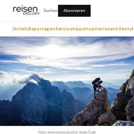
Suchen
Abonnieren
Hotels
Reportagen
Servicetipps
Inspirationen
Lifestyl
Foto: www.slovenia.info/ Anže Čokl