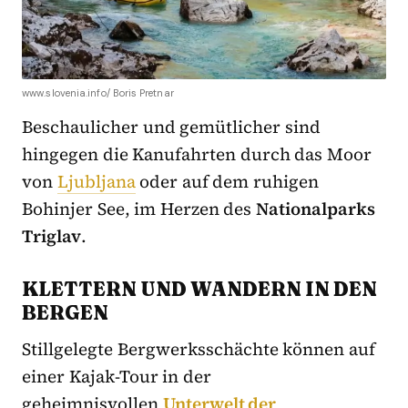
www.slovenia.info/ Boris Pretnar
Beschaulicher und gemütlicher sind
hingegen die Kanufahrten durch das Moor
von
Ljubljana
oder auf dem ruhigen
Bohinjer See, im Herzen des
Nationalparks
Triglav
.
KLETTERN UND WANDERN IN DEN
BERGEN
Stillgelegte Bergwerksschächte können auf
einer Kajak-Tour in der
geheimnisvollen
Unterwelt der