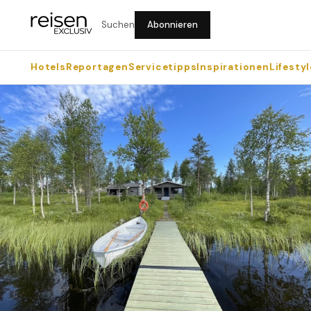
Suchen
Abonnieren
Hotels
Reportagen
Servicetipps
Inspirationen
Lifestyl