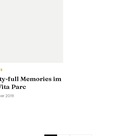
TS
ty-full Memories im
Vita Parc
ber 2019