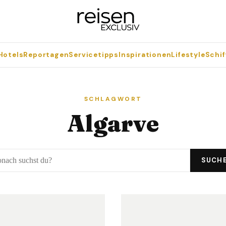
Hotels
Reportagen
Servicetipps
Inspirationen
Lifestyle
Schif
SCHLAGWORT
Algarve
SUCH