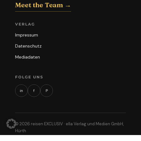
Meet the Team →
VERLAG
Impressum
Datenschutz
Mediadaten
FOLGE UNS
in
f
P
© 2026 reisen EXCLUSIV · ella Verlag und Medien GmbH,
Hürth