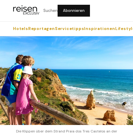
Suchen
Abonnieren
Hotels
Reportagen
Servicetipps
Inspirationen
Lifestyl
Die Klippen über dem Strand Praia dos Tres Castelos an der