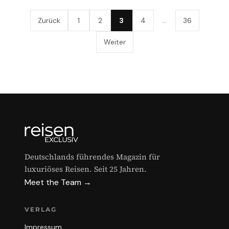
Zurück
1
2
3
4
…
36
Weiter
Deutschlands führendes Magazin für
luxuriöses Reisen. Seit 25 Jahren.
Meet the Team →
VERLAG
Impressum