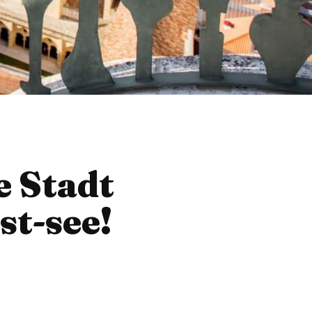
e Stadt
st-see!