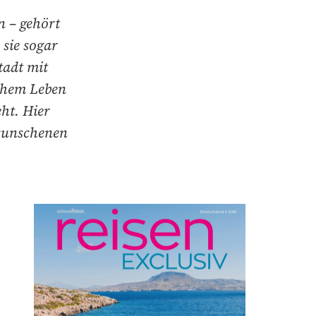
n – gehört
 sie sogar
tadt mit
chem Leben
ht. Hier
rwunschenen