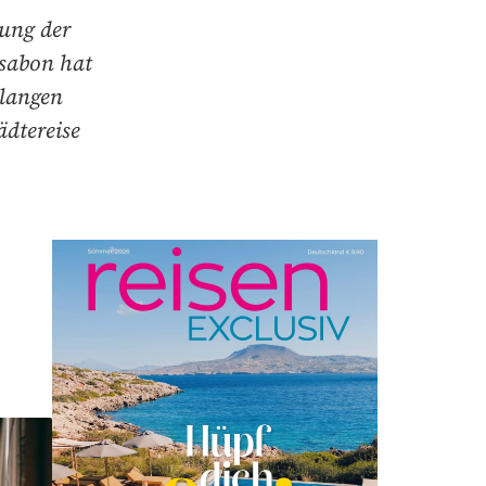
gung der
ssabon hat
alangen
ädtereise