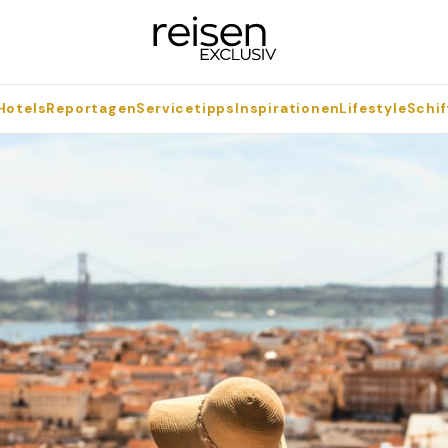
Hotels
Reportagen
Servicetipps
Inspirationen
Lifestyle
Schif