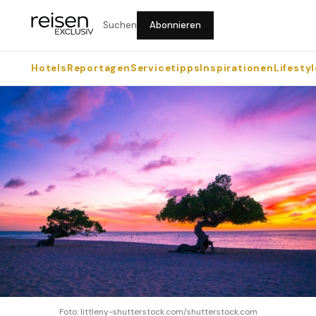
Suchen
Abonnieren
Hotels
Reportagen
Servicetipps
Inspirationen
Lifestyl
Foto: littleny-shutterstock.com/shutterstock.com