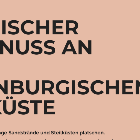
ISCHER
NUSS AN
NBURGISCHE
KÜSTE
nge Sandstrände und Steilküsten platschen.