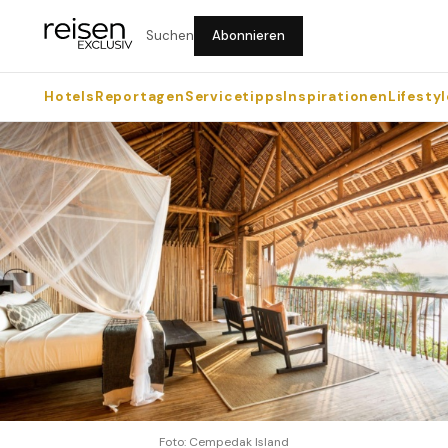
Suchen
Abonnieren
Hotels
Reportagen
Servicetipps
Inspirationen
Lifestyl
Foto: Cempedak Island