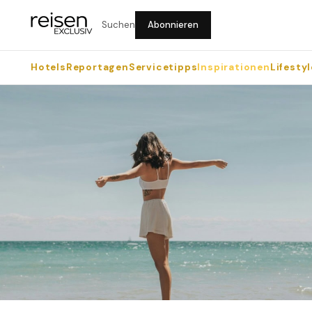
Suchen
Abonnieren
Hotels
Reportagen
Servicetipps
Inspirationen
Lifestyl