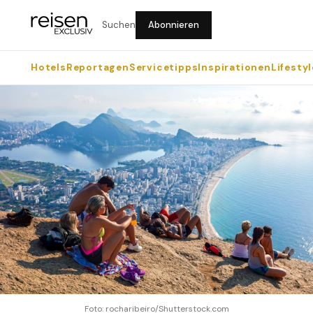
Suchen
Abonnieren
Hotels
Reportagen
Servicetipps
Inspirationen
Lifestyl
Foto: rocharibeiro/Shutterstock.com