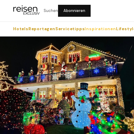
Suchen
Abonnieren
Hotels
Reportagen
Servicetipps
Inspirationen
Lifestyl