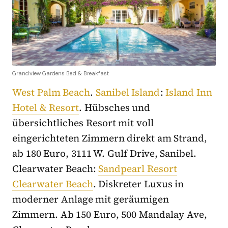
Grandview Gardens Bed & Breakfast
West Palm Beach
.
Sanibel Island
:
Island Inn
Hotel & Resort
. Hübsches und
übersichtliches Resort mit voll
eingerichteten Zimmern direkt am Strand,
ab 180 Euro, 3111 W. Gulf Drive, Sanibel.
Clearwater Beach:
Sandpearl Resort
Clearwater Beach
. Diskreter Luxus in
moderner Anlage mit geräumigen
Zimmern. Ab 150 Euro, 500 Mandalay Ave,