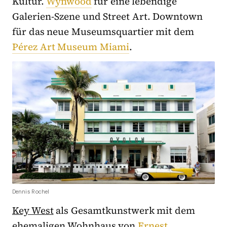
Kultur.
Wynwood
für eine lebendige
Galerien-Szene und Street Art. Downtown
für das neue Museumsquartier mit dem
Pérez Art Museum Miami
.
Dennis Rochel
Key West
als Gesamtkunstwerk mit dem
ehemaligen Wohnhaus von
Ernest