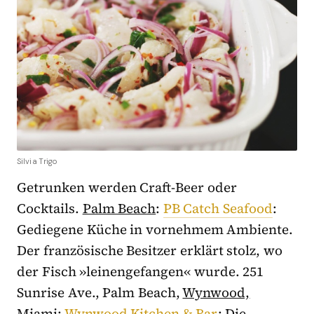
Silvia Trigo
Getrunken werden Craft-Beer oder
Cocktails.
Palm Beach
:
PB Catch Seafood
:
Gediegene Küche in vornehmem Ambiente.
Der französische Besitzer erklärt stolz, wo
der Fisch »leinengefangen« wurde. 251
Sunrise Ave., Palm Beach,
Wynwood,
Miami
:
Wynwood Kitchen & Bar
: Die