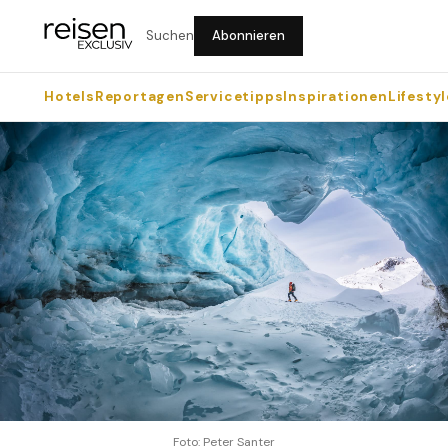
Suchen
Abonnieren
Hotels
Reportagen
Servicetipps
Inspirationen
Lifestyl
Foto: Peter Santer