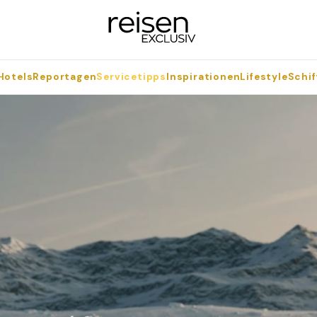
Hotels
Reportagen
Servicetipps
Inspirationen
Lifestyle
Schif