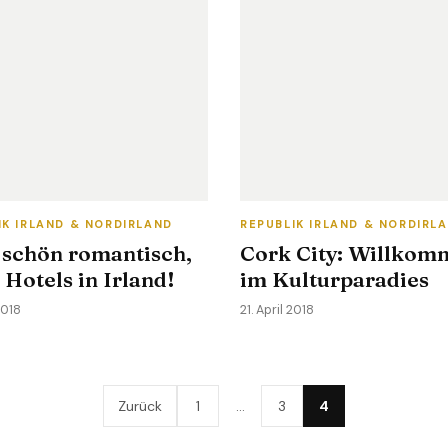
IK IRLAND & NORDIRLAND
REPUBLIK IRLAND & NORDIRL
 schön romantisch,
Cork City: Willkom
 Hotels in Irland!
im Kulturparadies
2018
21. April 2018
Zurück
1
…
3
4