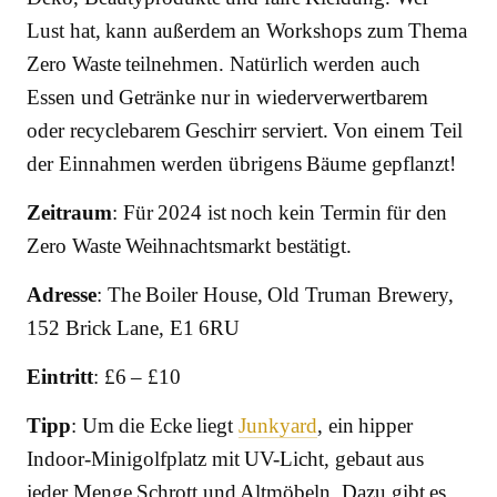
Lust hat, kann außerdem an Workshops zum Thema
Zero Waste teilnehmen. Natürlich werden auch
Essen und Getränke nur in wiederverwertbarem
oder recyclebarem Geschirr serviert. Von einem Teil
der Einnahmen werden übrigens Bäume gepflanzt!
Zeitraum
: Für 2024 ist noch kein Termin für den
Zero Waste Weihnachtsmarkt bestätigt.
Adresse
: The Boiler House, Old Truman Brewery,
152 Brick Lane, E1 6RU
Eintritt
: £6 – £10
Tipp
: Um die Ecke liegt
Junkyard
, ein hipper
Indoor-Minigolfplatz mit UV-Licht, gebaut aus
jeder Menge Schrott und Altmöbeln. Dazu gibt es