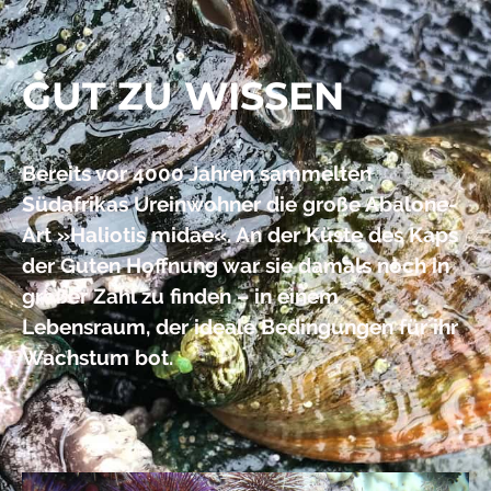
GUT ZU WISSEN
Bereits vor 4000 Jahren sammelten
Südafrikas Ureinwohner die große Abalone-
Art »Haliotis midae«. An der Küste des Kaps
der Guten Hoffnung war sie damals noch in
großer Zahl zu finden – in einem
Lebensraum, der ideale Bedingungen für ihr
Wachstum bot.