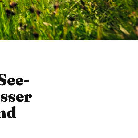
See-
sser
nd