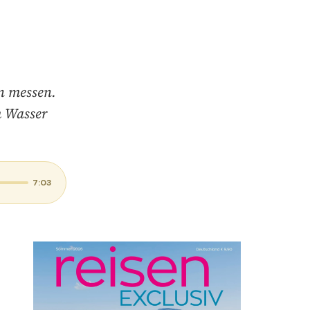
n messen.
m Wasser
7:03