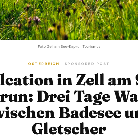
Foto: Zell am See-Kaprun Tourismus
ÖSTERREICH
· SPONSORED POST
lcation in Zell am 
run: Drei Tage Wa
wischen Badesee u
Gletscher