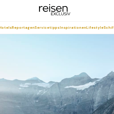
Hotels
Reportagen
Servicetipps
Inspirationen
Lifestyle
Schif