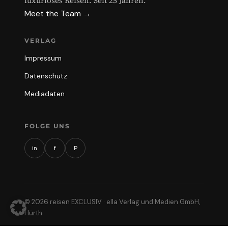
luxuriöses Reisen. Seit 25 Jahren.
Meet the Team →
VERLAG
Impressum
Datenschutz
Mediadaten
FOLGE UNS
in
f
P
© 2026 reisen EXCLUSIV · ella Verlag und Medien GmbH,
Hürth