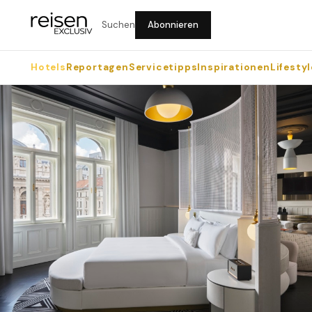
Suchen
Abonnieren
Hotels
Reportagen
Servicetipps
Inspirationen
Lifestyl