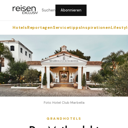
Suchen
Abonnieren
Hotels
Reportagen
Servicetipps
Inspirationen
Lifestyl
Foto: Hotel Club Marbella
GRANDHOTELS