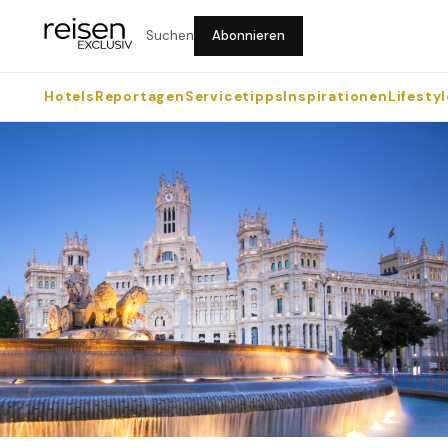
Suchen
Abonnieren
Hotels
Reportagen
Servicetipps
Inspirationen
Lifestyl