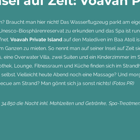
nsel auf Zeit: Voavah P
en? Braucht man hier nicht! Das Wasserflugzeug parkt am eigen
Unesco-Biosphärenreservat zu erkunden und das Spa ist rund
fnet.
Voavah Private Island
auf den Malediven im Baa Atoll is
im Ganzen zu mieten. So nennt man auf seiner Insel auf Zeit si
, eine Overwater Villa, zwei Suiten und ein Kinderzimmer i
iothek, Lounge, Fitnessraum und Küche finden sich im Stran
t selbst. Vielleicht heute Abend noch eine Massage? Und mor
ecue am Strand? Man gönnt sich ja sonst nichts!
(Fotos PR)
 34.850 die Nacht inkl. Mahlzeiten und Getränke, Spa-Treatmen