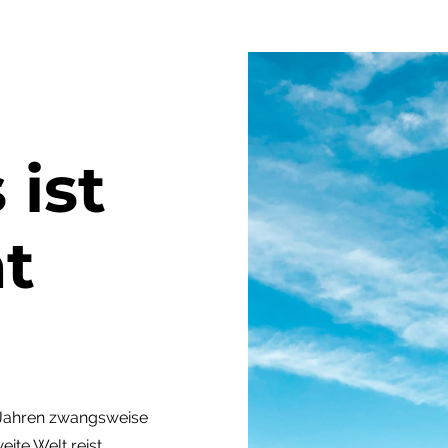
 ist
at
n Jahren zwangsweise
ite Welt reist,