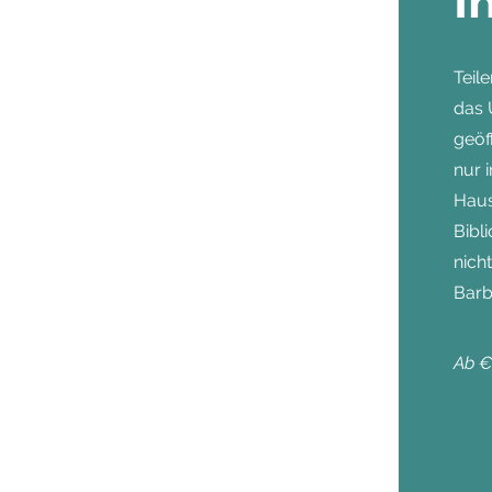
I
Teil
das 
geöf
nur 
Haus
Bibl
nich
Barb
Ab €