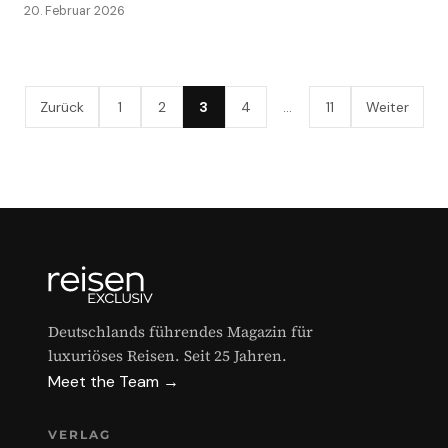
20. Februar 2026
Zurück
1
2
3
4
…
11
Weiter
Deutschlands führendes Magazin für
luxuriöses Reisen. Seit 25 Jahren.
Meet the Team →
VERLAG