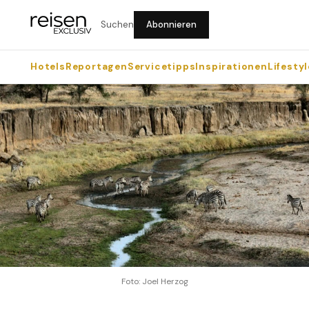
Suchen
Abonnieren
Hotels
Reportagen
Servicetipps
Inspirationen
Lifestyl
Foto: Joel Herzog