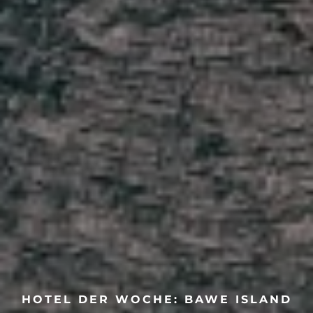
HOTEL DER WOCHE: BAWE ISLAND