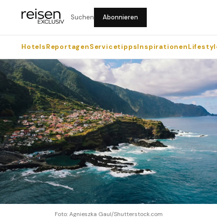
Suchen
Abonnieren
Hotels
Reportagen
Servicetipps
Inspirationen
Lifestyl
Foto: Agnieszka Gaul/Shutterstock.com