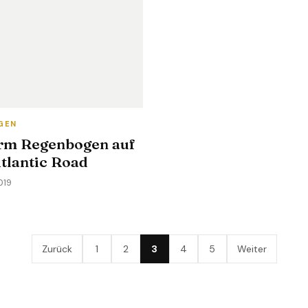
GEN
rm Regenbogen auf
tlantic Road
2019
Zurück
1
2
3
4
5
Weiter