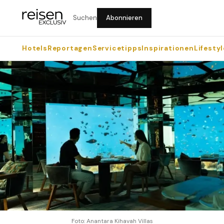
Suchen
Abonnieren
Hotels
Reportagen
Servicetipps
Inspirationen
Lifestyl
Foto: Anantara Kihavah Villas