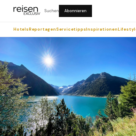
Suchen
Abonnieren
Hotels
Reportagen
Servicetipps
Inspirationen
Lifestyl