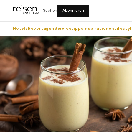
Suchen
Abonnieren
Hotels
Reportagen
Servicetipps
Inspirationen
Lifestyl