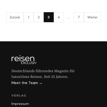
Zurück
1
2
3
4
…
7
Weiter
Deutschlands führendes Magazin für
luxuriöses Reisen. Seit 25 Jahren.
Meet the Team →
VERLAG
Impressum