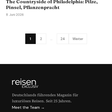
The Countryside of Philadelphia: Pilze,
Pinsel, Pflanzenpracht
8. Juni 2026
1
2
…
24
Weiter
Deutschlands führendes Magazin für
luxuriöses Reisen. Seit 25 Jahren.
Meet the Team →