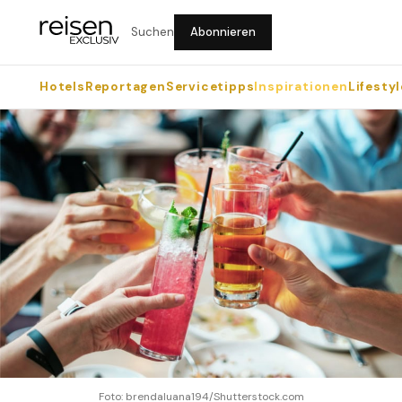
Suchen
Abonnieren
Hotels
Reportagen
Servicetipps
Inspirationen
Lifestyl
Foto: brendaluana194/Shutterstock.com