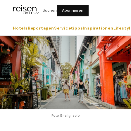
Suchen
Abonnieren
Hotels
Reportagen
Servicetipps
Inspirationen
Lifestyl
Foto: Bna Ignacio