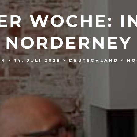
ER WOCHE: I
NORDERNEY
14. JULI 2025
DEUTSCHLAND
HO
UN