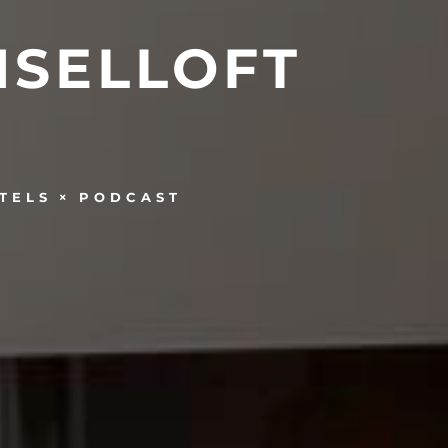
NSELLOFT
TELS
PODCAST