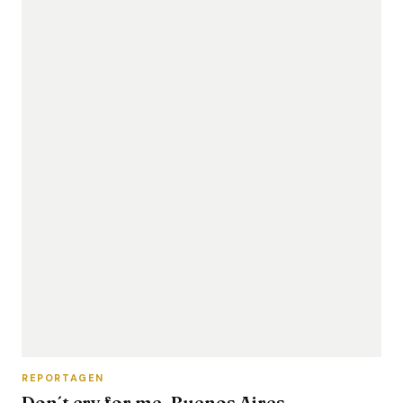
REPORTAGEN
Don´t cry for me, Buenos Aires