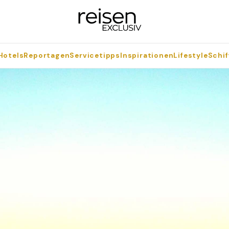
Hotels
Reportagen
Servicetipps
Inspirationen
Lifestyle
Schif