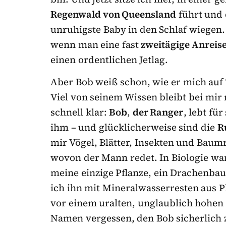
Regenwald von Queensland
führt und d
unruhigste Baby in den Schlaf wiegen. 
wenn man eine fast
zweitägige Anreis
einen ordentlichen Jetlag.
Aber Bob weiß schon, wie er mich auf T
Viel von seinem Wissen bleibt bei mir
schnell klar:
Bob
,
der Ranger
, lebt fü
ihm – und glücklicherweise sind die
R
mir Vögel, Blätter, Insekten und Bau
wovon der Mann redet. In Biologie war 
meine einzige Pflanze, ein Drachenbau
ich ihn mit Mineralwasserresten aus Pl
vor einem uralten, unglaublich hohe
Namen vergessen, den Bob sicherlich 