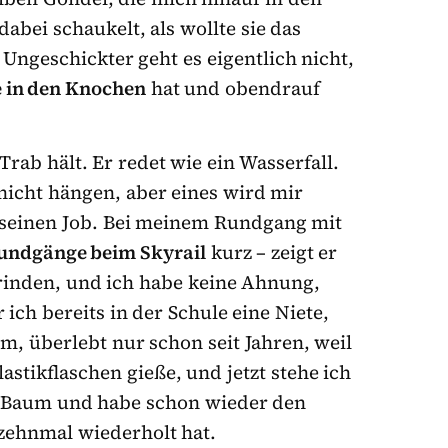
abei schaukelt, als wollte sie das
Ungeschickter geht es eigentlich nicht,
e in den Knochen
hat und obendrauf
rab hält. Er redet wie ein Wasserfall.
 nicht hängen, aber eines wird mir
r seinen Job. Bei meinem Rundgang mit
undgänge beim Skyrail
kurz – zeigt er
mrinden, und ich habe keine Ahnung,
ich bereits in der Schule eine Niete,
m, überlebt nur schon seit Jahren, weil
astikflaschen gieße, und jetzt stehe ich
n Baum und habe schon wieder den
zehnmal wiederholt hat.